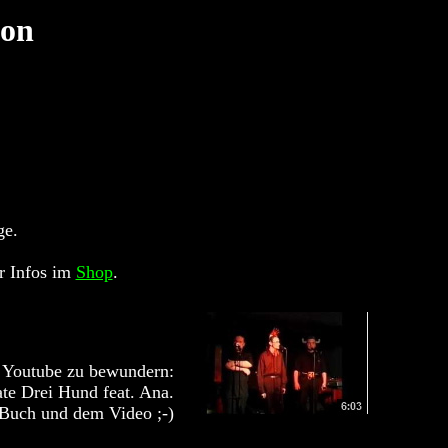
von
ge.
r Infos im
Shop
.
uf Youtube zu bewundern:
e Drei Hund feat. Ana.
 Buch und dem Video ;-)